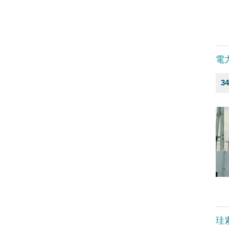
電
3
珪