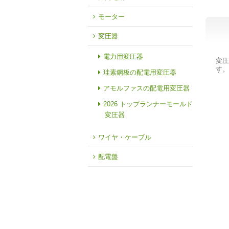
モーター
変圧器
電力用変圧器
変圧
す。
珪素鋼板の配電用変圧器
アモルファスの配電用変圧器
2026 トップランナーモールド
変圧器
ワイヤ・ケーブル
配電盤