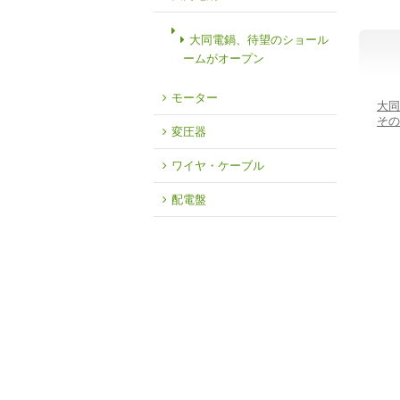
大同電鍋、待望のショール
ームがオープン
モーター
大同
その
変圧器
ワイヤ・ケーブル
配電盤